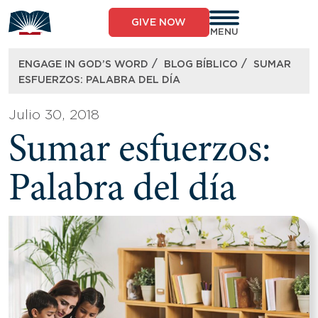
Skip
to
GIVE NOW
content
MENU
/
/
ENGAGE IN GOD’S WORD
BLOG BÍBLICO
SUMAR
ESFUERZOS: PALABRA DEL DÍA
Julio 30, 2018
Sumar esfuerzos:
Palabra del día