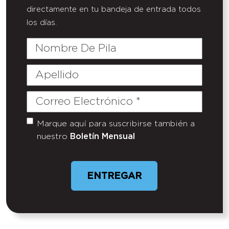
directamente en tu bandeja de entrada todos
los días.
Nombre
De
Pila
Apellido
Correo
Electrónico
(Required)
Marque aquí para suscribirse también a
Untitled
nuestro
Boletín Mensual