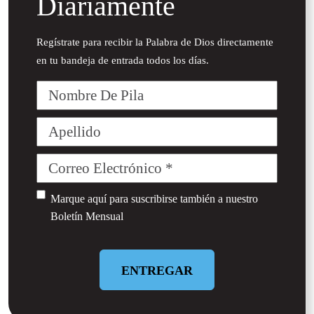
Diariamente
Regístrate para recibir la Palabra de Dios directamente
en tu bandeja de entrada todos los días.
Nombre
De
Pila
Apellido
Correo
Electrónico
(Required)
Untitled
Marque aquí para suscribirse también a nuestro
Boletín Mensual