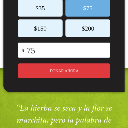
$35
$75
$150
$200
$
DONAR AHORA
“La hierba se seca y la flor se
marchita, pero la palabra de