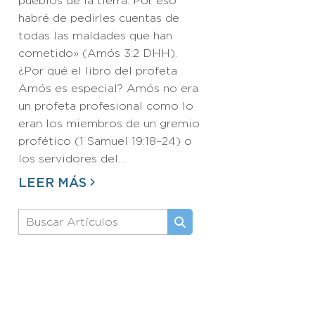
pueblos de la tierra. Por eso
habré de pedirles cuentas de
todas las maldades que han
cometido» (Amós 3:2 DHH).
¿Por qué el libro del profeta
Amós es especial? Amós no era
un profeta profesional como lo
eran los miembros de un gremio
profético (1 Samuel 19:18–24) o
los servidores del…
LEER MÁS