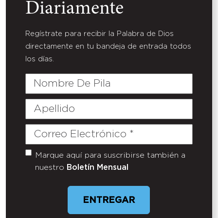
Diariamente
Regístrate para recibir la Palabra de Dios
directamente en tu bandeja de entrada todos
los días.
Nombre
De
Pila
Apellido
Correo
Electrónico
(Required)
Marque aquí para suscribirse también a
Untitled
nuestro
Boletín Mensual
ENTREGAR