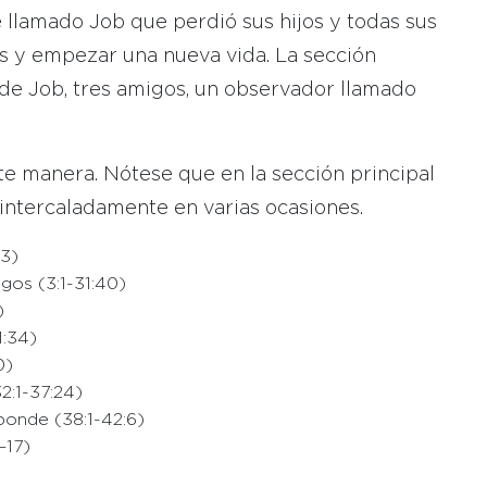
 llamado Job que perdió sus hijos y todas sus
s y empezar una nueva vida. La sección
de Job, tres amigos, un observador llamado
nte manera. Nótese que en la sección principal
 intercaladamente en varias ocasiones.
13)
gos (3:1-31:40)
)
1:34)
0)
2:1-37:24)
ponde (38:1-42:6)
–17)