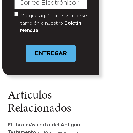
Correo
Electrónico
(Required)
Marque aquí para suscribirse
Untitled
también a nuestro
Boletín
Mensual
Artículos
Relacionados
El libro más corto del Antiguo
Testamento
- ¿Por qué el libro