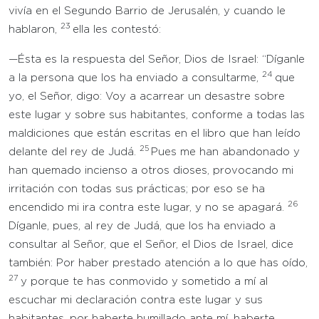
vivía en el Segundo Barrio de Jerusalén, y cuando le
23
hablaron,
ella les contestó:
—Ésta es la respuesta del Señor, Dios de Israel: “Díganle
24
a la persona que los ha enviado a consultarme,
que
yo, el Señor, digo: Voy a acarrear un desastre sobre
este lugar y sobre sus habitantes, conforme a todas las
maldiciones que están escritas en el libro que han leído
25
delante del rey de Judá.
Pues me han abandonado y
han quemado incienso a otros dioses, provocando mi
irritación con todas sus prácticas; por eso se ha
26
encendido mi ira contra este lugar, y no se apagará.
Díganle, pues, al rey de Judá, que los ha enviado a
consultar al Señor, que el Señor, el Dios de Israel, dice
también: Por haber prestado atención a lo que has oído,
27
y porque te has conmovido y sometido a mí al
escuchar mi declaración contra este lugar y sus
habitantes, por haberte humillado ante mí, haberte