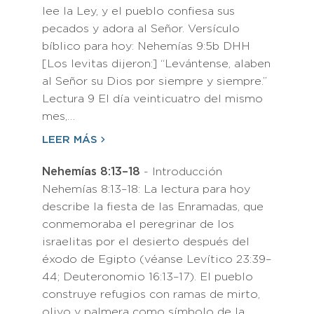
lee la Ley, y el pueblo confiesa sus
pecados y adora al Señor. Versículo
bíblico para hoy: Nehemías 9:5b DHH
[Los levitas dijeron:] “Levántense, alaben
al Señor su Dios por siempre y siempre.”
Lectura 9 El día veinticuatro del mismo
mes,…
LEER MÁS
Nehemías 8:13–18
- Introducción
Nehemías 8:13–18: La lectura para hoy
describe la fiesta de las Enramadas, que
conmemoraba el peregrinar de los
israelitas por el desierto después del
éxodo de Egipto (véanse Levítico 23:39–
44; Deuteronomio 16:13–17). El pueblo
construye refugios con ramas de mirto,
olivo y palmera como símbolo de la