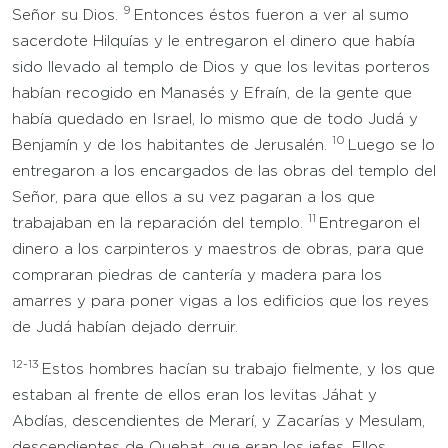
9
Señor su Dios.
Entonces éstos fueron a ver al sumo
sacerdote Hilquías y le entregaron el dinero que había
sido llevado al templo de Dios y que los levitas porteros
habían recogido en Manasés y Efraín, de la gente que
había quedado en Israel, lo mismo que de todo Judá y
10
Benjamín y de los habitantes de Jerusalén.
Luego se lo
entregaron a los encargados de las obras del templo del
Señor, para que ellos a su vez pagaran a los que
11
trabajaban en la reparación del templo.
Entregaron el
dinero a los carpinteros y maestros de obras, para que
compraran piedras de cantería y madera para los
amarres y para poner vigas a los edificios que los reyes
de Judá habían dejado derruir.
12-13
Estos hombres hacían su trabajo fielmente, y los que
estaban al frente de ellos eran los levitas Jáhat y
Abdías, descendientes de Merarí, y Zacarías y Mesulam,
descendientes de Quehat, que eran los jefes. Ellos