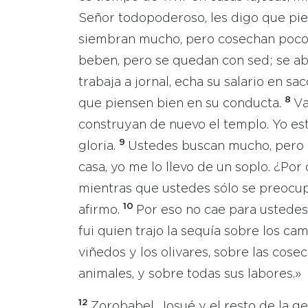
Señor todopoderoso, les digo que pi
siembran mucho, pero cosechan poco; 
beben, pero se quedan con sed; se abr
trabaja a jornal, echa su salario en sac
8
que piensen bien en su conducta.
Va
construyan de nuevo el templo. Yo est
9
gloria.
Ustedes buscan mucho, pero 
casa, yo me lo llevo de un soplo. ¿Por
mientras que ustedes sólo se preocupa
10
afirmo.
Por eso no cae para ustedes l
fui quien trajo la sequía sobre los cam
viñedos y los olivares, sobre las cos
animales, y sobre todas sus labores.»
12
Zorobabel, Josué y el resto de la g