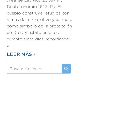
(véanse Levítico 23:39–44;
Deuteronomio 16:13–17). El
pueblo construye refugios con
ramas de mirto, olivo y palmera
como símbolo de la protección
de Dios, y habita en ellos
durante siete días, recordando
el…
LEER MÁS