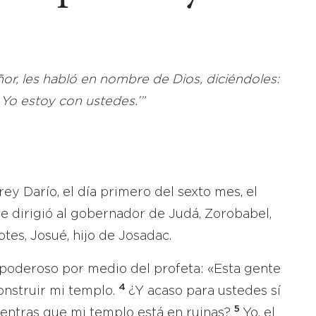
r, les habló en nombre de Dios, diciéndoles:
: Yo estoy con ustedes.’”
ey Darío, el día primero del sexto mes, el
e dirigió al gobernador de Judá, Zorobabel,
dotes, Josué, hijo de Josadac.
dopoderoso por medio del profeta: «Esta gente
4
onstruir mi templo.
¿Y acaso para ustedes sí
5
mientras que mi templo está en ruinas?
Yo, el