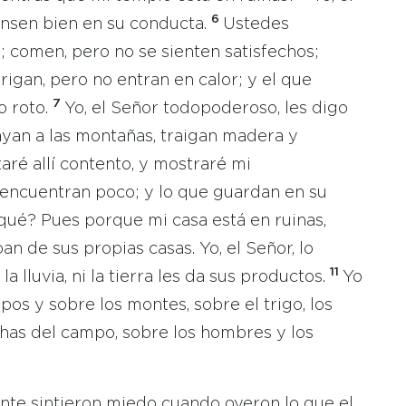
6
ensen bien en su conducta.
Ustedes
comen, pero no se sienten satisfechos;
igan, pero no entran en calor; y el que
7
o roto.
Yo, el Señor todopoderoso, les digo
yan a las montañas, traigan madera y
aré allí contento, y mostraré mi
encuentran poco; y lo que guardan en su
 qué? Pues porque mi casa está en ruinas,
n de sus propias casas. Yo, el Señor, lo
11
a lluvia, ni la tierra les da sus productos.
Yo
pos y sobre los montes, sobre el trigo, los
echas del campo, sobre los hombres y los
ente sintieron miedo cuando oyeron lo que el