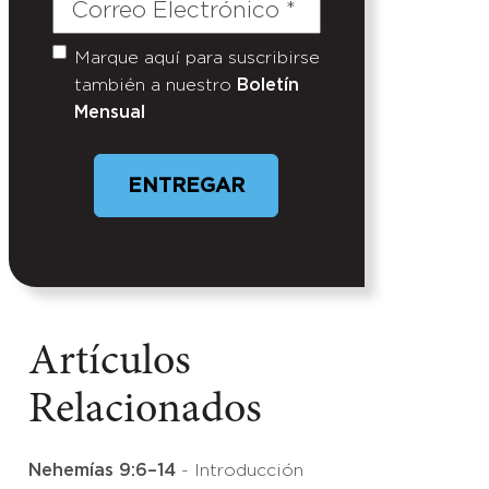
Correo
Electrónico
(Required)
Marque aquí para suscribirse
Untitled
también a nuestro
Boletín
Mensual
ENTREGAR
Artículos
Relacionados
Nehemías 9:6–14
- Introducción