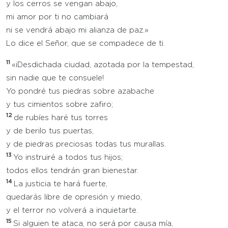
y los cerros se vengan abajo,
mi amor por ti no cambiará
ni se vendrá abajo mi alianza de paz.»
Lo dice el Señor, que se compadece de ti.
11
«¡Desdichada ciudad, azotada por la tempestad,
sin nadie que te consuele!
Yo pondré tus piedras sobre azabache
y tus cimientos sobre zafiro;
12
de rubíes haré tus torres
y de berilo tus puertas,
y de piedras preciosas todas tus murallas.
13
Yo instruiré a todos tus hijos;
todos ellos tendrán gran bienestar.
14
La justicia te hará fuerte,
quedarás libre de opresión y miedo,
y el terror no volverá a inquietarte.
15
Si alguien te ataca, no será por causa mía,