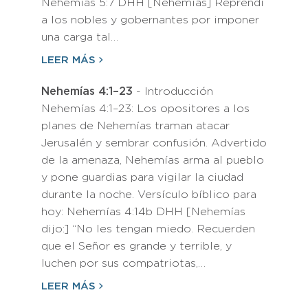
Nehemías 5:7 DHH [Nehemías] Reprendí
a los nobles y gobernantes por imponer
una carga tal…
LEER MÁS
Nehemías 4:1–23
- Introducción
Nehemías 4:1–23: Los opositores a los
planes de Nehemías traman atacar
Jerusalén y sembrar confusión. Advertido
de la amenaza, Nehemías arma al pueblo
y pone guardias para vigilar la ciudad
durante la noche. Versículo bíblico para
hoy: Nehemías 4:14b DHH [Nehemías
dijo:] “No les tengan miedo. Recuerden
que el Señor es grande y terrible, y
luchen por sus compatriotas,…
LEER MÁS