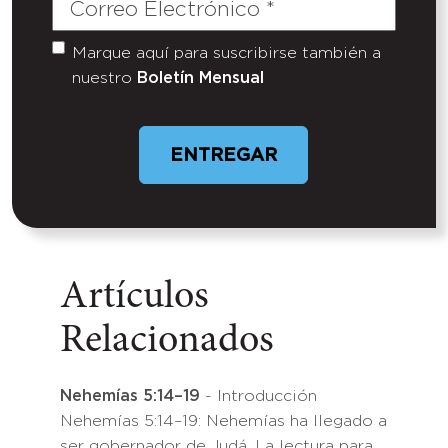
Correo
Electrónico
(Required)
Marque aquí para suscribirse también a
Untitled
nuestro
Boletín Mensual
Artículos
Relacionados
Nehemías 5:14–19
- Introducción
Nehemías 5:14–19: Nehemías ha llegado a
ser gobernador de Judá. La lectura para