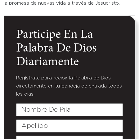
la promesa de nuevas vida a través de Jesucristo.
Participe En La
Palabra De Dios
Diariamente
Regístrate para recibir la Palabra de Dios
directamente en tu bandeja de entrada todos
los días.
Nombre
De
Pila
Apellido