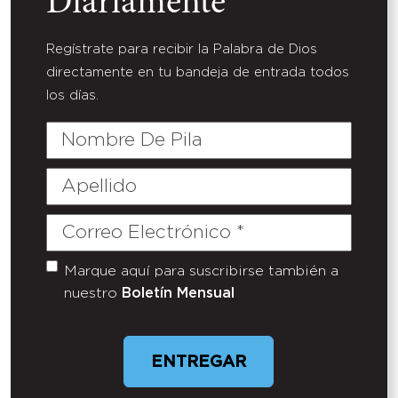
Diariamente
Regístrate para recibir la Palabra de Dios
directamente en tu bandeja de entrada todos
los días.
Nombre
De
Pila
Apellido
Correo
Electrónico
(Required)
Marque aquí para suscribirse también a
Untitled
nuestro
Boletín Mensual