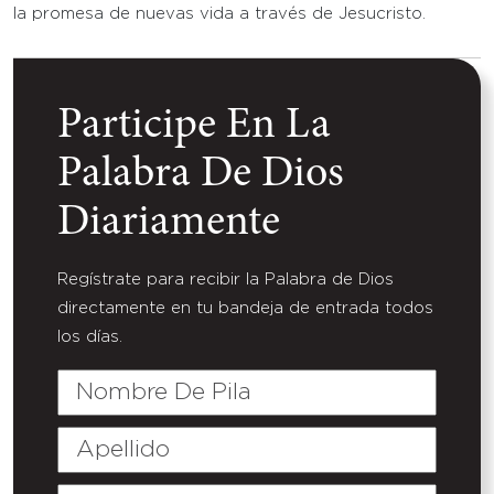
la promesa de nuevas vida a través de Jesucristo.
Participe En La
Palabra De Dios
Diariamente
Regístrate para recibir la Palabra de Dios
directamente en tu bandeja de entrada todos
los días.
Nombre
De
Pila
Apellido