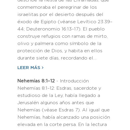
describe la fiesta de las Enramadas, que
conmemoraba el peregrinar de los
israelitas por el desierto después del
éxodo de Egipto (véanse Levítico 23:39–
44; Deuteronomio 16:13–17). El pueblo
construye refugios con ramas de mirto,
olivo y palmera como símbolo de la
protección de Dios, y habita en ellos
durante siete días, recordando el…
LEER MÁS
Nehemías 8:1–12
- Introducción
Nehemías 8:1–12: Esdras, sacerdote y
estudioso de la Ley, había llegado a
Jerusalén algunos años antes que
Nehemías (véase Esdras 7). Al igual que
Nehemías, había alcanzado una posición
elevada en la corte persa. En la lectura