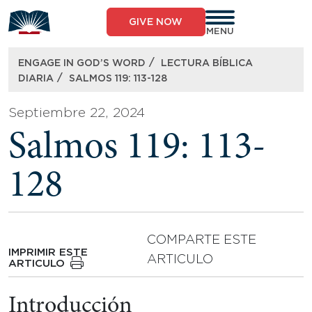
Skip
to
GIVE NOW
content
MENU
/
ENGAGE IN GOD’S WORD
LECTURA BÍBLICA
/
DIARIA
SALMOS 119: 113-128
Septiembre 22, 2024
Salmos 119: 113-
128
COMPARTE ESTE
IMPRIMIR ESTE
ARTICULO
ARTICULO
Introducción