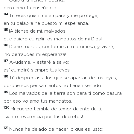
Odio a la gente hipócrita,
pero amo tu enseñanza.
114
Tú eres quien me ampara y me protege;
en tu palabra he puesto mi esperanza.
115
¡Aléjense de mí, malvados,
que quiero cumplir los mandatos de mi Dios!
116
Dame fuerzas, conforme a tu promesa, y viviré;
¡no defraudes mi esperanza!
117
Ayúdame, y estaré a salvo;
así cumpliré siempre tus leyes.
118
Tú desprecias a los que se apartan de tus leyes,
porque sus pensamientos no tienen sentido.
119
Los malvados de la tierra son para ti como basura;
por eso yo amo tus mandatos.
120
Mi cuerpo tiembla de temor delante de ti;
¡siento reverencia por tus decretos!
121
Nunca he dejado de hacer lo que es justo;