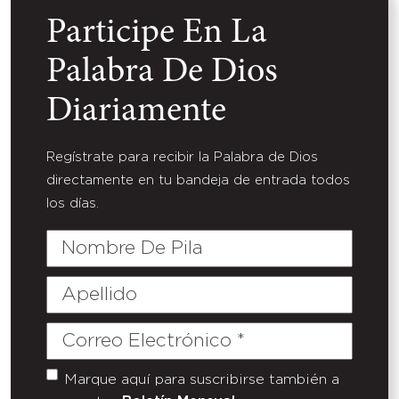
Participe En La
Palabra De Dios
Diariamente
Regístrate para recibir la Palabra de Dios
directamente en tu bandeja de entrada todos
los días.
Nombre
De
Pila
Apellido
Correo
Electrónico
(Required)
Marque aquí para suscribirse también a
Untitled