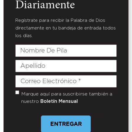
Diariamente
Regístrate para recibir la Palabra de Dios
directamente en tu bandeja de entrada todos
los días.
Nombre
De
Pila
Apellido
Correo
Electrónico
(Required)
Marque aquí para suscribirse también a
Untitled
nuestro
Boletín Mensual