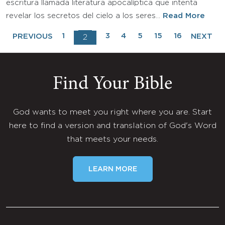
escritura llamada literatura apocalíptica que intenta
revelar los secretos del cielo a los seres…
Read More
1
3
4
5
15
16
PREVIOUS
NEXT
2
Find Your Bible
God wants to meet you right where you are. Start
here to find a version and translation of God's Word
that meets your needs.
LEARN MORE